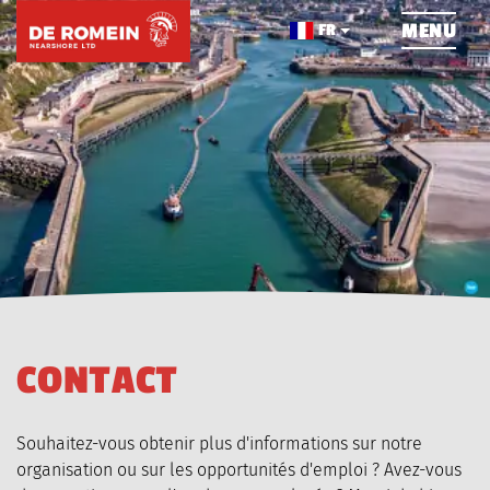
NAVIGATION
MENU
FR
HOME
À PROPOS DE NOUS
NOUVELLES
PROJETS
CONTACT
C
O
N
T
A
C
T
Souhaitez-vous obtenir plus d'informations sur notre
organisation ou sur les opportunités d'emploi ? Avez-vous