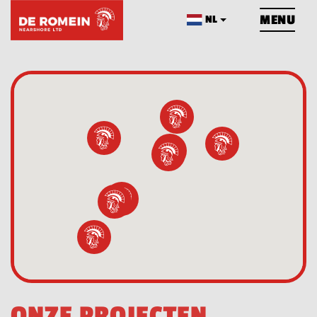
OVERSLAAN
MENU
NL
HOME
OVER ONS
NIEUWS
PROJECTS
CONTACT
O
N
Z
E
P
R
O
J
E
C
T
E
N